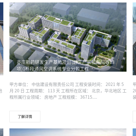
亦庄新药研发生产基地项目(1#生产实验车间等13
项)1标段通风空调系统专业分包工程
：
甲方单位： 中信建设有限责任公司 工程安装时间： 2021 年 5
地
月 20 日 工程周期： 113 天 工程所在区域： 北京，华北地区 工
2
程所属行业领域： 房地产 工程规模： 36715....
了解详情