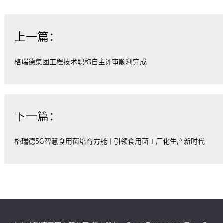
上一篇：
格瑞德集团工程技术职称自主评审顺利完成
下一篇：
格瑞德5G智慧食用菌培育方舱丨引领食用菌工厂化生产新时代