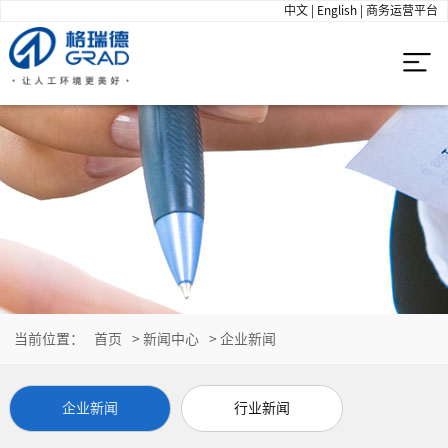
中文
|
English
|
商务运营平台
当前位置：
首页
>
新闻中心
>
企业新闻
企业新闻
行业新闻