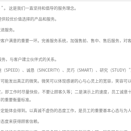
伙伴 ” 。 这是我们一直坚持和倡导的服务理念。
提供较优价值选择的产品和服务。
改进服务。
使客户满意的重要一环。完善服务系统，加强售前、售中、售后服务，对
服务，与客户建立伙伴式的关系。
迅速（SPEED）、诚恳（SINCERITY）、灵巧（SMART）、研究（STU
才可能发出真正的微笑。微笑可以体现感谢的心与心灵上的宽容，笑容可
速度，即工作时尽量快些，不要让顾客久等；二是演示上的速度，员工诚意
坏的重要衡量标准。
一定能体会得到。以真诚不虚伪的态度工作，是员工的重要基本心态与为
作态度来获得顾客信赖。