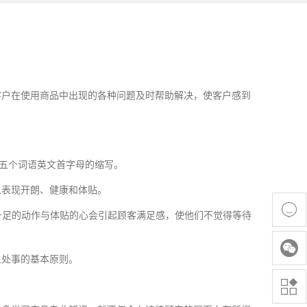
客户在使用商品中出现的各种问题及时帮助解决，使客户感到
DY）”五个词语英文首字母的缩写。
以表现开朗、健康和体贴。

十足的动作与体贴的心会引起顾客满足感，使他们不觉得等待

人处事的基本原则。
