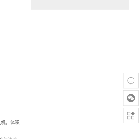



风机，体积