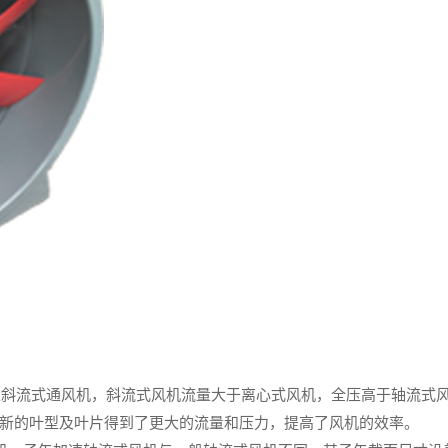
节能型斜流式通风机，斜流式风机流量大于离心式风机，全压高于轴流式
新的叶型及叶片得到了更大的流量和压力，提高了风机的效率。