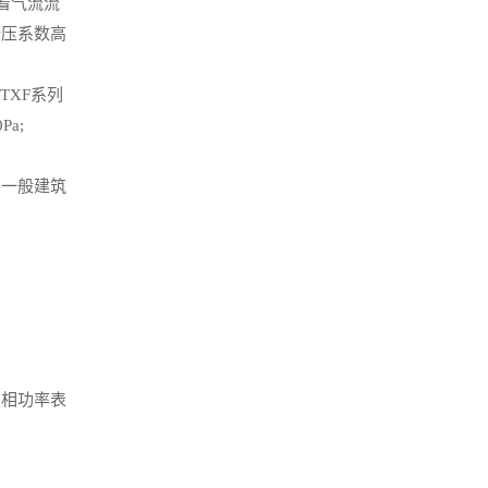
着气流流
全压系数高
TXF系列
Pa;
、一般建筑
三相功率表