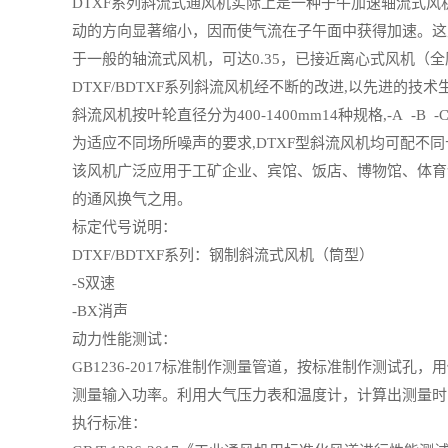
DTXF系列斜流式通风机实际上是一种子午加速轴流式
动的方向显著缩小，因而使气流在子午面中获得加速。这
于一般的轴流式风机，可达0.35，已接近离心式风机（全压
DTXF/BDTXF系列斜流风机经不断的改进,以先进的技
斜流风机按叶轮直径分为400-1400mm14种规格,-A -B -C 
为适应不同场所噪声的要求,DTXF型斜流风机均可配不
该风机广泛应用于工矿企业、宾馆、饭店、博物馆、体育
的通风换气之用。
标定代号说明：
DTXF/BDTXF系列：钢制斜流式风机（筒型）
-S双速
-BX消声
动力性能测试：
GB1236-2017标准制作测量管道，按标准制作测试
测量输入功率。利用大气压力表和温度计，计算出测量时
执行标准：